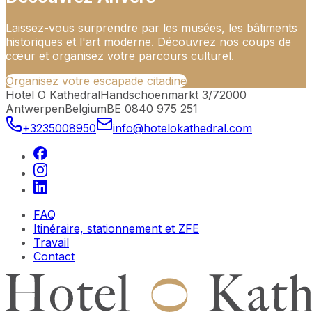
Laissez-vous surprendre par les musées, les bâtiments
historiques et l'art moderne. Découvrez nos coups de
cœur et organisez votre parcours culturel.
Organisez votre escapade citadine
Hotel O Kathedral
Handschoenmarkt 3/7
2000
Antwerpen
Belgium
BE 0840 975 251
+3235008950
info@hotelokathedral.com
FAQ
Itinéraire, stationnement et ZFE
Travail
Contact