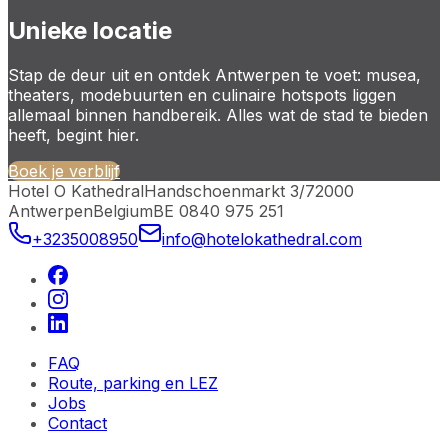
Unieke locatie
Stap de deur uit en ontdek Antwerpen te voet: musea,
theaters, modebuurten en culinaire hotspots liggen
allemaal binnen handbereik. Alles wat de stad te bieden
heeft, begint hier.
Boek je verblijf
Hotel O Kathedral
Handschoenmarkt 3/7
2000
Antwerpen
Belgium
BE 0840 975 251
+3235008950
info@hotelokathedral.com
FAQ
Route, parking en LEZ
Jobs
Contact