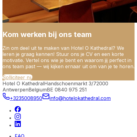
Kom werken bij ons team
Zin om deel uit te maken van Hotel O Kathedral? We
leren je graag kennen! Stuur ons je CV en een korte
motivatie. Vertel ons wie je bent en waarom jij perfect in
ons team past — wij kijken ernaar uit om van je te horen.
Solliciteer nu
Hotel O Kathedral
Handschoenmarkt 3/7
2000
Antwerpen
Belgium
BE 0840 975 251
+3235008950
info@hotelokathedral.com
FAQ