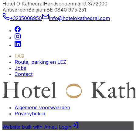
Hotel O Kathedral
Handschoenmarkt 3/7
2000
Antwerpen
Belgium
BE 0840 975 251
+3235008950
info@hotelokathedral.com
FAQ
Route, parking en LEZ
Jobs
Contact
Algemene voorwaarden
Privacybeleid
Website built with Air.eu
|
Login