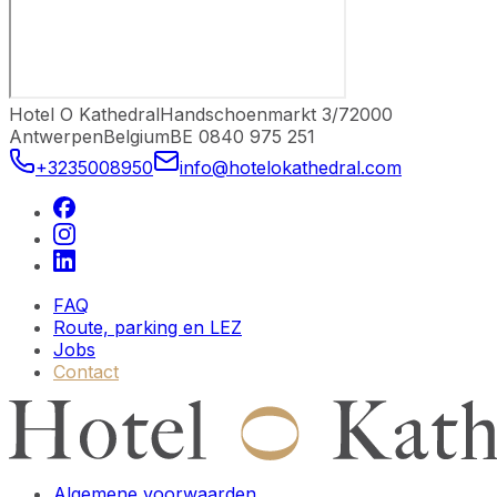
Hotel O Kathedral
Handschoenmarkt 3/7
2000
Antwerpen
Belgium
BE 0840 975 251
+3235008950
info@hotelokathedral.com
FAQ
Route, parking en LEZ
Jobs
Contact
Algemene voorwaarden