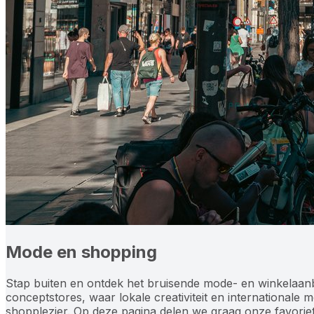
Mode en shopping
Stap buiten en ontdek het bruisende mode- en winkelaan
conceptstores, waar lokale creativiteit en internationale m
shopplezier. Op deze pagina delen we graag onze favoriet