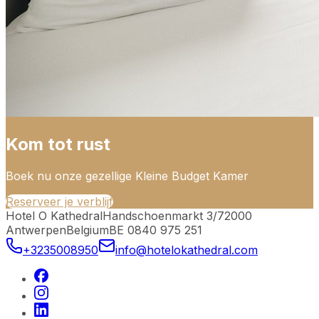
Kom tot rust
Boek nu onze gezellige Kleine Budget Kamer
Reserveer je verblijf
Hotel O Kathedral
Handschoenmarkt 3/7
2000
Antwerpen
Belgium
BE 0840 975 251
+3235008950
info@hotelokathedral.com