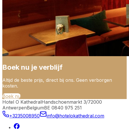
Boek nu je verblijf
Altijd de beste prijs, direct bij ons. Geen verborgen
kosten.
Boek nu
Hotel O Kathedral
Handschoenmarkt 3/7
2000
Antwerpen
Belgium
BE 0840 975 251
+3235008950
info@hotelokathedral.com