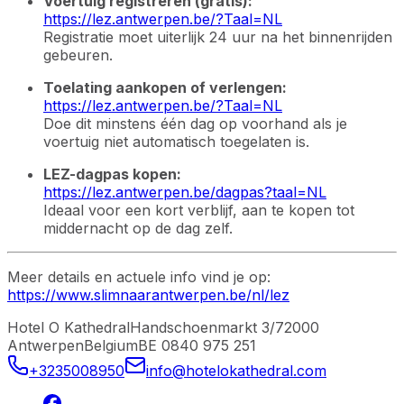
Voertuig registreren (gratis):
https://lez.antwerpen.be/?Taal=NL
Registratie moet uiterlijk 24 uur na het binnenrijden
gebeuren.
Toelating aankopen of verlengen:
https://lez.antwerpen.be/?Taal=NL
Doe dit minstens één dag op voorhand als je
voertuig niet automatisch toegelaten is.
LEZ-dagpas kopen:
https://lez.antwerpen.be/dagpas?taal=NL
Ideaal voor een kort verblijf, aan te kopen tot
middernacht op de dag zelf.
Meer details en actuele info vind je op:
https://www.slimnaarantwerpen.be/nl/lez
Hotel O Kathedral
Handschoenmarkt 3/7
2000
Antwerpen
Belgium
BE 0840 975 251
+3235008950
info@hotelokathedral.com