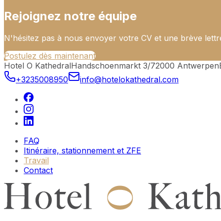
Rejoignez notre équipe
N'hésitez pas à nous envoyer votre CV et une brève lettr
Postulez dès maintenant
Hotel O Kathedral
Handschoenmarkt 3/7
2000 Antwerpen
+3235008950
info@hotelokathedral.com
FAQ
Itinéraire, stationnement et ZFE
Travail
Contact