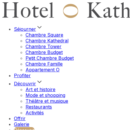
Séjourner
Chambre Square
Chambre Kathedral
Chambre Tower
Chambre Budget
Petit Chambre Budget
Chambre Famille
Appartement O
Profiter
Découvrir
Art et histoire
Mode et shopping
Théâtre et musique
Restaurants
Activités
Offrir
Galerie